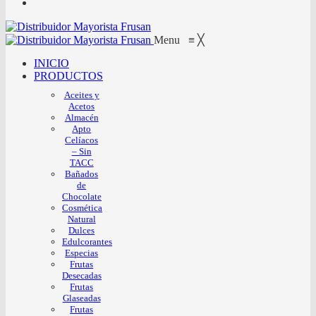
Menu
≡
╳
INICIO
PRODUCTOS
Aceites y
Acetos
Almacén
Apto
Celíacos
– Sin
TACC
Bañados
de
Chocolate
Cosmética
Natural
Dulces
Edulcorantes
Especias
Frutas
Desecadas
Frutas
Glaseadas
Frutas