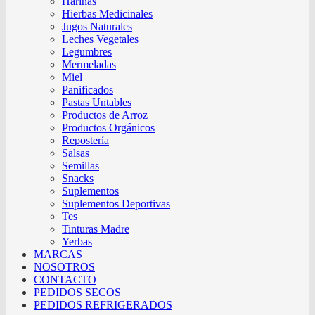
Harinas
Hierbas Medicinales
Jugos Naturales
Leches Vegetales
Legumbres
Mermeladas
Miel
Panificados
Pastas Untables
Productos de Arroz
Productos Orgánicos
Repostería
Salsas
Semillas
Snacks
Suplementos
Suplementos Deportivas
Tes
Tinturas Madre
Yerbas
MARCAS
NOSOTROS
CONTACTO
PEDIDOS SECOS
PEDIDOS REFRIGERADOS