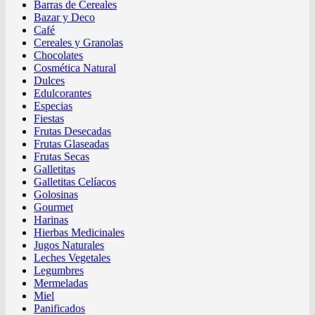
Barras de Cereales
Bazar y Deco
Café
Cereales y Granolas
Chocolates
Cosmética Natural
Dulces
Edulcorantes
Especias
Fiestas
Frutas Desecadas
Frutas Glaseadas
Frutas Secas
Galletitas
Galletitas Celíacos
Golosinas
Gourmet
Harinas
Hierbas Medicinales
Jugos Naturales
Leches Vegetales
Legumbres
Mermeladas
Miel
Panificados