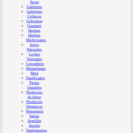
Secas
Galletitas
Galletitas
Celíacos
Golosinas
Gourmet
Harinas
Hierbas
Medicinales
Jugos
Naturales
Leches
Vegetales
Legumbres
Mermeladas
Miel
Panificados
Pastas
Untables
Productos
de Arroz
Productos
Orgánicos
Repostería
Salsas
Semillas
Snacks
Suplementos