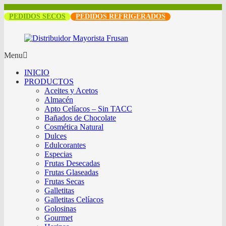
PEDIDOS SECOS
PEDIDOS REFRIGERADOS
Menu
INICIO
PRODUCTOS
Aceites y Acetos
Almacén
Apto Celíacos – Sin TACC
Bañados de Chocolate
Cosmética Natural
Dulces
Edulcorantes
Especias
Frutas Desecadas
Frutas Glaseadas
Frutas Secas
Galletitas
Galletitas Celíacos
Golosinas
Gourmet