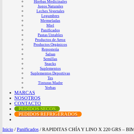
Hierbas Medicinales
Jugos Naturales
Leches Vegetales
Legumbres
Mermeladas
Miel
Panificados
Pastas Untables
Productos de Arroz
Productos Orgánicos
Repostería
Salsas
Semillas
Snacks
Suplementos
Suplementos Deportivas
Tes
Tinturas Madre
Yerbas
MARCAS
NOSOTROS
CONTACTO
PEDIDOS SECOS
PEDIDOS REFRIGERADOS
Inicio
/
Panificados
/
RAPIDITAS CHÍA Y LINO X 220 GRS – B