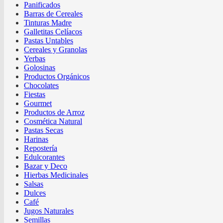
Panificados
Barras de Cereales
Tinturas Madre
Galletitas Celíacos
Pastas Untables
Cereales y Granolas
Yerbas
Golosinas
Productos Orgánicos
Chocolates
Fiestas
Gourmet
Productos de Arroz
Cosmética Natural
Pastas Secas
Harinas
Repostería
Edulcorantes
Bazar y Deco
Hierbas Medicinales
Salsas
Dulces
Café
Jugos Naturales
Semillas