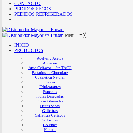
CONTACTO
PEDIDOS SECOS
PEDIDOS REFRIGERADOS
Menu
≡
╳
INICIO
PRODUCTOS
Aceites y Acetos
Almacén
Apto Celíacos – Sin TACC
Bañados de Chocolate
Cosmética Natural
Dulces
Edulcorantes
Especias
Frutas Desecadas
Frutas Glaseadas
Frutas Secas
Galletitas
Galletitas Celíacos
Golosinas
Gourmet
Harinas