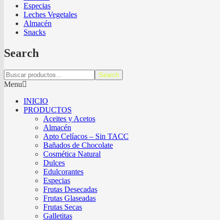
Especias
Leches Vegetales
Almacén
Snacks
Search
Search
Menu
INICIO
PRODUCTOS
Aceites y Acetos
Almacén
Apto Celíacos – Sin TACC
Bañados de Chocolate
Cosmética Natural
Dulces
Edulcorantes
Especias
Frutas Desecadas
Frutas Glaseadas
Frutas Secas
Galletitas