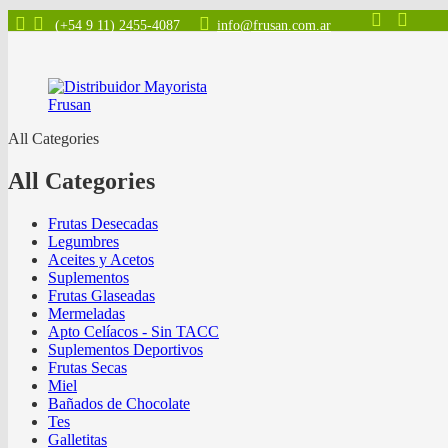
(+54 9 11) 2455-4087
info@frusan.com.ar
All Categories
All Categories
Frutas Desecadas
Legumbres
Aceites y Acetos
Suplementos
Frutas Glaseadas
Mermeladas
Apto Celíacos - Sin TACC
Suplementos Deportivos
Frutas Secas
Miel
Bañados de Chocolate
Tes
Galletitas