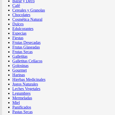
Bazar y Deco
Café
Cereales y Granolas
Chocolates
Cosmética Natural
Dulces
Edulcorantes
Especias
Fiestas
Frutas Desecadas
Frutas Glaseadas
Frutas Secas
Galletitas
Galletitas Celíacos
Golosinas
Gourmet
Harinas
Hierbas Medicinales
Jugos Naturales
Leches Vegetales
Legumbres
Mermeladas
Miel
Panificados
Pastas Secas