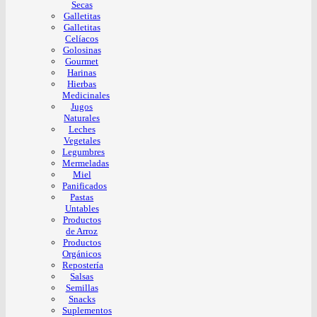
Secas
Galletitas
Galletitas
Celíacos
Golosinas
Gourmet
Harinas
Hierbas
Medicinales
Jugos
Naturales
Leches
Vegetales
Legumbres
Mermeladas
Miel
Panificados
Pastas
Untables
Productos
de Arroz
Productos
Orgánicos
Repostería
Salsas
Semillas
Snacks
Suplementos