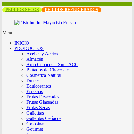
PEDIDOS SECOS
PEDIDOS REFRIGERADOS
Menu
INICIO
PRODUCTOS
Aceites y Acetos
Almacén
Apto Celíacos – Sin TACC
Bañados de Chocolate
Cosmética Natural
Dulces
Edulcorantes
Especias
Frutas Desecadas
Frutas Glaseadas
Frutas Secas
Galletitas
Galletitas Celíacos
Golosinas
Gourmet