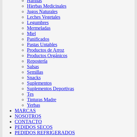
Harinas
Hierbas Medicinales
Jugos Naturales
Leches Vegetales
Legumbres
Mermeladas
Miel
Panificados
Pastas Untables
Productos de Arroz
Productos Orgánicos
Repostería
Salsas
Semillas
Snacks
Suplementos
Suplementos Deportivas
Tes
Tinturas Madre
Yerbas
MARCAS
NOSOTROS
CONTACTO
PEDIDOS SECOS
PEDIDOS REFRIGERADOS