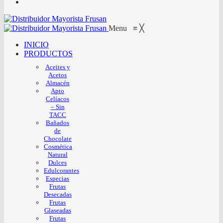
Menu
≡
╳
INICIO
PRODUCTOS
Aceites y
Acetos
Almacén
Apto
Celíacos
– Sin
TACC
Bañados
de
Chocolate
Cosmética
Natural
Dulces
Edulcorantes
Especias
Frutas
Desecadas
Frutas
Glaseadas
Frutas