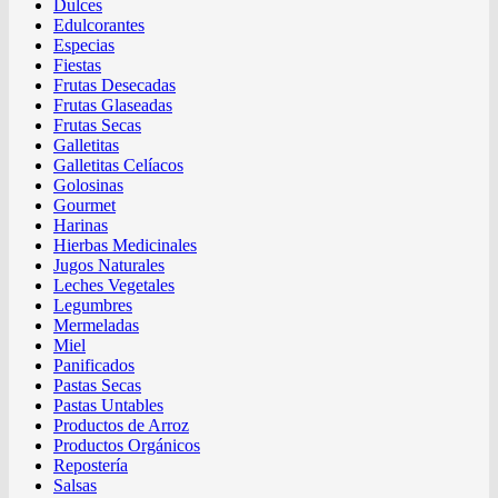
Dulces
Edulcorantes
Especias
Fiestas
Frutas Desecadas
Frutas Glaseadas
Frutas Secas
Galletitas
Galletitas Celíacos
Golosinas
Gourmet
Harinas
Hierbas Medicinales
Jugos Naturales
Leches Vegetales
Legumbres
Mermeladas
Miel
Panificados
Pastas Secas
Pastas Untables
Productos de Arroz
Productos Orgánicos
Repostería
Salsas