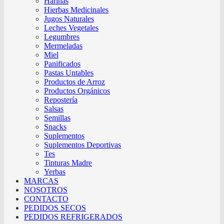
Harinas
Hierbas Medicinales
Jugos Naturales
Leches Vegetales
Legumbres
Mermeladas
Miel
Panificados
Pastas Untables
Productos de Arroz
Productos Orgánicos
Repostería
Salsas
Semillas
Snacks
Suplementos
Suplementos Deportivas
Tes
Tinturas Madre
Yerbas
MARCAS
NOSOTROS
CONTACTO
PEDIDOS SECOS
PEDIDOS REFRIGERADOS