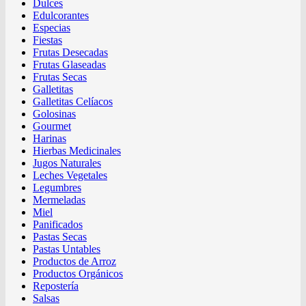
Dulces
Edulcorantes
Especias
Fiestas
Frutas Desecadas
Frutas Glaseadas
Frutas Secas
Galletitas
Galletitas Celíacos
Golosinas
Gourmet
Harinas
Hierbas Medicinales
Jugos Naturales
Leches Vegetales
Legumbres
Mermeladas
Miel
Panificados
Pastas Secas
Pastas Untables
Productos de Arroz
Productos Orgánicos
Repostería
Salsas