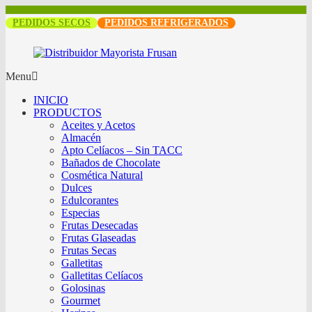
PEDIDOS SECOS
PEDIDOS REFRIGERADOS
Menu
INICIO
PRODUCTOS
Aceites y Acetos
Almacén
Apto Celíacos – Sin TACC
Bañados de Chocolate
Cosmética Natural
Dulces
Edulcorantes
Especias
Frutas Desecadas
Frutas Glaseadas
Frutas Secas
Galletitas
Galletitas Celíacos
Golosinas
Gourmet