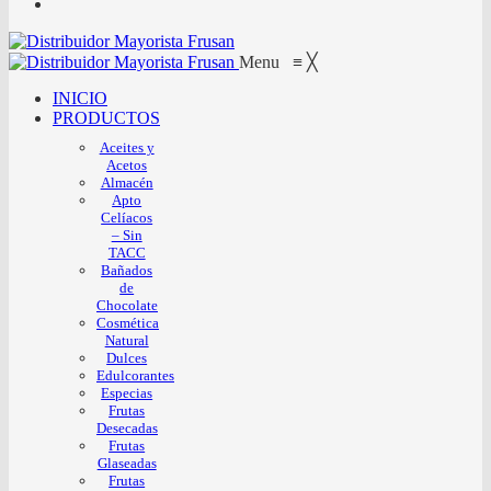
Menu
≡
╳
INICIO
PRODUCTOS
Aceites y
Acetos
Almacén
Apto
Celíacos
– Sin
TACC
Bañados
de
Chocolate
Cosmética
Natural
Dulces
Edulcorantes
Especias
Frutas
Desecadas
Frutas
Glaseadas
Frutas