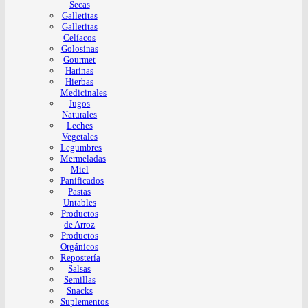
Secas
Galletitas
Galletitas
Celíacos
Golosinas
Gourmet
Harinas
Hierbas
Medicinales
Jugos
Naturales
Leches
Vegetales
Legumbres
Mermeladas
Miel
Panificados
Pastas
Untables
Productos
de Arroz
Productos
Orgánicos
Repostería
Salsas
Semillas
Snacks
Suplementos